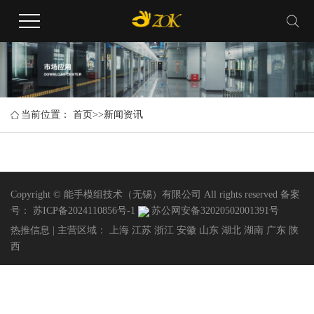
当前位置：
首页
>>
新闻资讯
Copyright © 能手模组技术（无锡）有限公司 All rights reserved 备案
号：
苏ICP备2024110856号-1
苏公网安备32020502001391号
热推信息
| 主营区域：
上海
江苏
浙江
安徽
山东
湖北
湖南
广东
陕
西