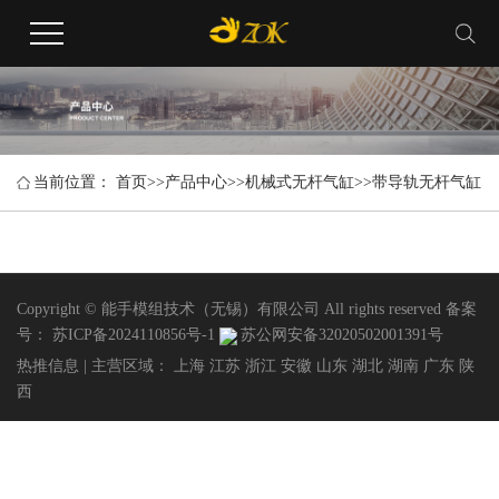
当前位置：
首页
>>
产品中心
>>
机械式无杆气缸
>>
带导轨无杆气缸
Copyright © 能手模组技术（无锡）有限公司 All rights reserved 备案
号：
苏ICP备2024110856号-1
苏公网安备32020502001391号
热推信息
| 主营区域：
上海
江苏
浙江
安徽
山东
湖北
湖南
广东
陕
西