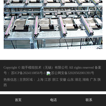
Copyright © 能手模组技术（无锡）有限公司 All rights reserved 备案
号：
苏ICP备2024110856号-1
苏公网安备32020502001391号
热推信息
| 主营区域：
上海
江苏
浙江
安徽
山东
湖北
湖南
广东
陕
西
首页
电话
联系