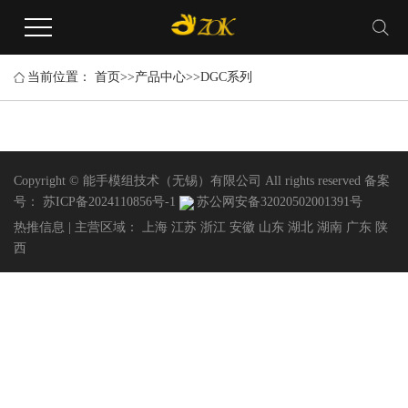
当前位置：
首页
>>
产品中心
>>
DGC系列
Copyright © 能手模组技术（无锡）有限公司 All rights reserved 备案
号：
苏ICP备2024110856号-1
苏公网安备32020502001391号
热推信息
| 主营区域：
上海
江苏
浙江
安徽
山东
湖北
湖南
广东
陕
西